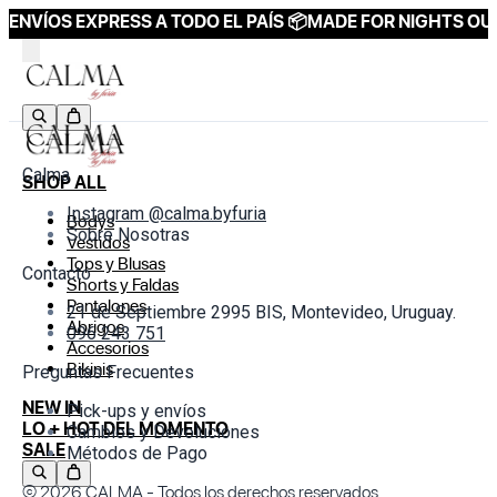
ENVÍOS EXPRESS A TODO EL PAÍS 📦
MADE FOR NIGHTS OUT
Calma
SHOP ALL
Instagram @calma.byfuria
Bodys
Sobre Nosotras
Vestidos
Tops y Blusas
Contacto
Shorts y Faldas
Pantalones
21 de Septiembre 2995 BIS, Montevideo, Uruguay.
Abrigos
096 243 751
Accesorios
Bikinis
Preguntas Frecuentes
NEW IN
Pick-ups y envíos
LO + HOT DEL MOMENTO
Cambios y Devoluciones
SALE
Métodos de Pago
© 2026
CALMA
- Todos los derechos reservados.