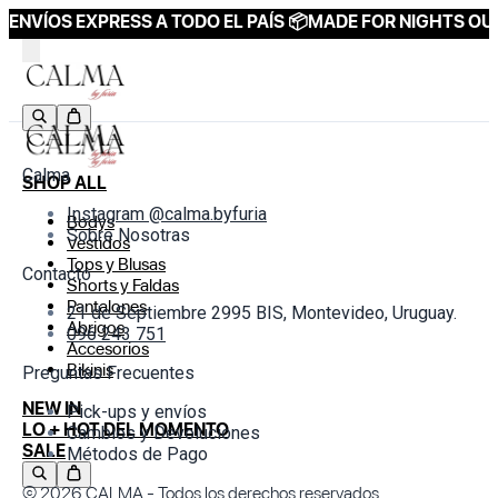
ENVÍOS EXPRESS A TODO EL PAÍS 📦
MADE FOR NIGHTS OUT
Calma
SHOP ALL
Instagram @calma.byfuria
Bodys
Sobre Nosotras
Vestidos
Tops y Blusas
Contacto
Shorts y Faldas
Pantalones
21 de Septiembre 2995 BIS, Montevideo, Uruguay.
Abrigos
096 243 751
Accesorios
Bikinis
Preguntas Frecuentes
NEW IN
Pick-ups y envíos
LO + HOT DEL MOMENTO
Cambios y Devoluciones
SALE
Métodos de Pago
© 2026
CALMA
- Todos los derechos reservados.