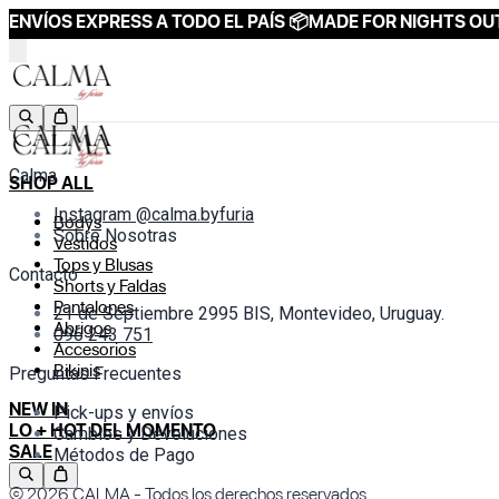
ENVÍOS EXPRESS A TODO EL PAÍS 📦
MADE FOR NIGHTS OUT
Calma
SHOP ALL
Instagram @calma.byfuria
Bodys
Sobre Nosotras
Vestidos
Tops y Blusas
Contacto
Shorts y Faldas
Pantalones
21 de Septiembre 2995 BIS, Montevideo, Uruguay.
Abrigos
096 243 751
Accesorios
Bikinis
Preguntas Frecuentes
NEW IN
Pick-ups y envíos
LO + HOT DEL MOMENTO
Cambios y Devoluciones
SALE
Métodos de Pago
© 2026
CALMA
- Todos los derechos reservados.